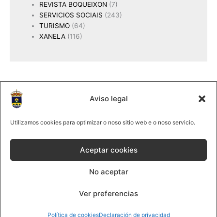
REVISTA BOQUEIXON
(7)
SERVICIOS SOCIAIS
(243)
TURISMO
(64)
XANELA
(116)
Aviso legal
2025 Concello de Boqueixón
@lmco 2025
Utilizamos cookies para optimizar o noso sitio web e o noso servicio.
981 513061
|
Forte, s/n 15881Boqueixón
Aceptar cookies
Política de cookies
No aceptar
Política de privacidade
Contacta
Ver preferencias
F
a
Política de cookies
Declaración de privacidad