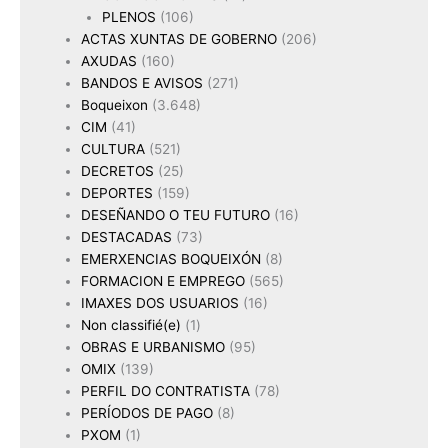
PLENOS
(106)
ACTAS XUNTAS DE GOBERNO
(206)
AXUDAS
(160)
BANDOS E AVISOS
(271)
Boqueixon
(3.648)
CIM
(41)
CULTURA
(521)
DECRETOS
(25)
DEPORTES
(159)
DESEÑANDO O TEU FUTURO
(16)
DESTACADAS
(73)
EMERXENCIAS BOQUEIXÓN
(8)
FORMACION E EMPREGO
(565)
IMAXES DOS USUARIOS
(16)
Non classifié(e)
(1)
OBRAS E URBANISMO
(95)
OMIX
(139)
PERFIL DO CONTRATISTA
(78)
PERÍODOS DE PAGO
(8)
PXOM
(1)