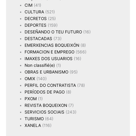
CIM
(41)
CULTURA
(521)
DECRETOS
(25)
DEPORTES
(159)
DESEÑANDO O TEU FUTURO
(16)
DESTACADAS
(73)
EMERXENCIAS BOQUEIXÓN
(8)
FORMACION E EMPREGO
(566)
IMAXES DOS USUARIOS
(16)
Non classifié(e)
(1)
OBRAS E URBANISMO
(95)
OMIX
(140)
PERFIL DO CONTRATISTA
(78)
PERÍODOS DE PAGO
(8)
PXOM
(1)
REVISTA BOQUEIXON
(7)
SERVICIOS SOCIAIS
(243)
TURISMO
(64)
XANELA
(116)