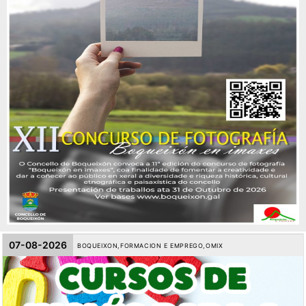
07-08-2026
BOQUEIXON
,
FORMACION E EMPREGO
,
OMIX