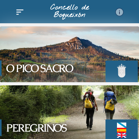
Ir
Concello de
al
Boqueixón
contenido
O PICO SACRO
PEREGRINOS