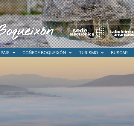
Boqueixón
PAIS
COÑECE BOQUEIXÓN
TURISMO
BUSCAR