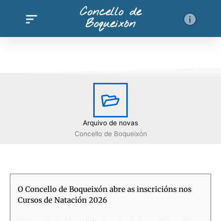
Ir
Concello de
al
Boqueixón
contenido
Arquivo de novas
Concello de Boqueixón
Página
Página
Página
Página
Página
Página
Página
Página
Página
Página
Página
Página
Página
Página
Página
Pági
O Concello de Boqueixón abre as inscricións nos
Cursos de Natación 2026