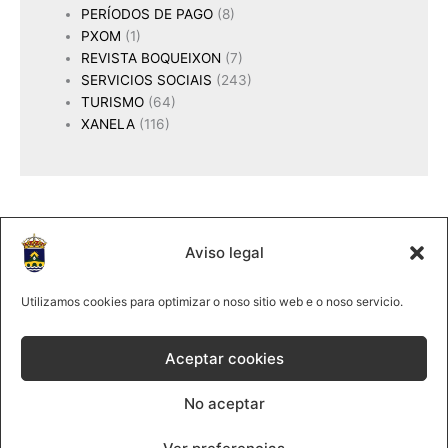
PERÍODOS DE PAGO
(8)
PXOM
(1)
REVISTA BOQUEIXON
(7)
SERVICIOS SOCIAIS
(243)
TURISMO
(64)
XANELA
(116)
Aviso legal
2025 Concello de Boqueixón
@lmco 2025
Utilizamos cookies para optimizar o noso sitio web e o noso servicio.
981 513061
|
Forte, s/n 15881Boqueixón
Aceptar cookies
Política de cookies
No aceptar
Política de privacidade
Contacta