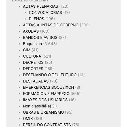
Todas as categorías
ACTAS PLENARIAS
(123)
CONVOCATORIAS
(17)
PLENOS
(106)
ACTAS XUNTAS DE GOBERNO
(206)
AXUDAS
(160)
BANDOS E AVISOS
(271)
Boqueixon
(3.648)
CIM
(41)
CULTURA
(521)
DECRETOS
(25)
DEPORTES
(159)
DESEÑANDO O TEU FUTURO
(16)
DESTACADAS
(73)
EMERXENCIAS BOQUEIXÓN
(8)
FORMACION E EMPREGO
(565)
IMAXES DOS USUARIOS
(16)
Non classifié(e)
(1)
OBRAS E URBANISMO
(95)
OMIX
(139)
PERFIL DO CONTRATISTA
(78)