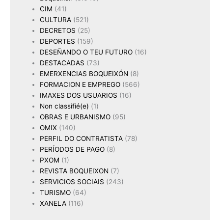
CIM
(41)
CULTURA
(521)
DECRETOS
(25)
DEPORTES
(159)
DESEÑANDO O TEU FUTURO
(16)
DESTACADAS
(73)
EMERXENCIAS BOQUEIXÓN
(8)
FORMACION E EMPREGO
(566)
IMAXES DOS USUARIOS
(16)
Non classifié(e)
(1)
OBRAS E URBANISMO
(95)
OMIX
(140)
PERFIL DO CONTRATISTA
(78)
PERÍODOS DE PAGO
(8)
PXOM
(1)
REVISTA BOQUEIXON
(7)
SERVICIOS SOCIAIS
(243)
TURISMO
(64)
XANELA
(116)