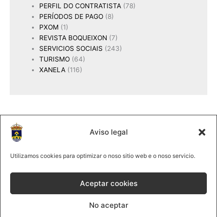
PERFIL DO CONTRATISTA
(78)
PERÍODOS DE PAGO
(8)
PXOM
(1)
REVISTA BOQUEIXON
(7)
SERVICIOS SOCIAIS
(243)
TURISMO
(64)
XANELA
(116)
Aviso legal
2025 Concello de Boqueixón
@lmco 2025
Utilizamos cookies para optimizar o noso sitio web e o noso servicio.
981 513061
|
Forte, s/n 15881Boqueixón
Aceptar cookies
Política de cookies
No aceptar
Política de privacidade