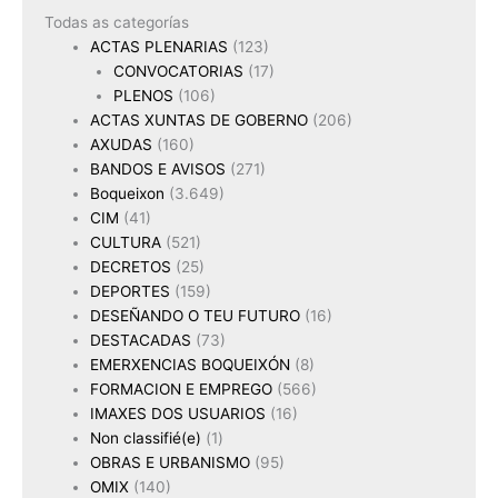
Todas as categorías
ACTAS PLENARIAS
(123)
CONVOCATORIAS
(17)
PLENOS
(106)
ACTAS XUNTAS DE GOBERNO
(206)
AXUDAS
(160)
BANDOS E AVISOS
(271)
Boqueixon
(3.649)
CIM
(41)
CULTURA
(521)
DECRETOS
(25)
DEPORTES
(159)
DESEÑANDO O TEU FUTURO
(16)
DESTACADAS
(73)
EMERXENCIAS BOQUEIXÓN
(8)
FORMACION E EMPREGO
(566)
IMAXES DOS USUARIOS
(16)
Non classifié(e)
(1)
OBRAS E URBANISMO
(95)
OMIX
(140)