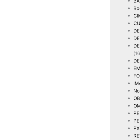
BA
Bo
CI
CU
DE
DE
DE
(16
DE
EM
FO
IM
Non
OB
OM
PE
PE
P
RE