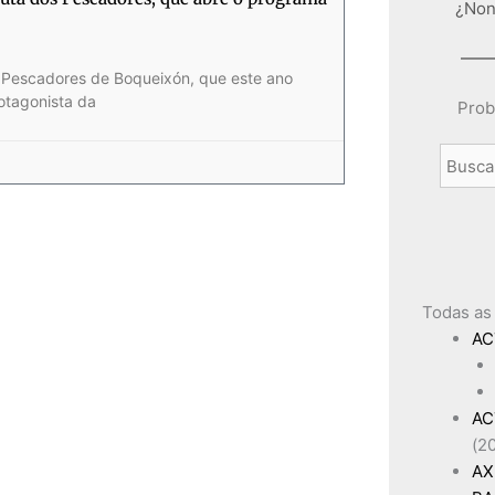
¿Non
s Pescadores de Boqueixón, que este ano
rotagonista da
Prob
Todas as
AC
AC
(2
AX