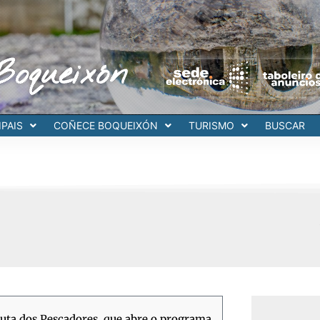
Boqueixón
PAIS
COÑECE BOQUEIXÓN
TURISMO
BUSCAR
Ruta dos Pescadores, que abre o programa