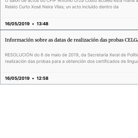
O salón de actos do CPIP Antonio Orza Couto acolleu esta mañá 
Relato Curto Xosé Neira Vilas; un acto incluído dentro da
16/05/2019
13:48
Información sobre as datas de realización das probas CEL
RESOLUCIÓN do 6 de maio de 2019, da Secretaría Xeral de Política
realización das probas para a obtención dos certificados de lingu
16/05/2019
12:58