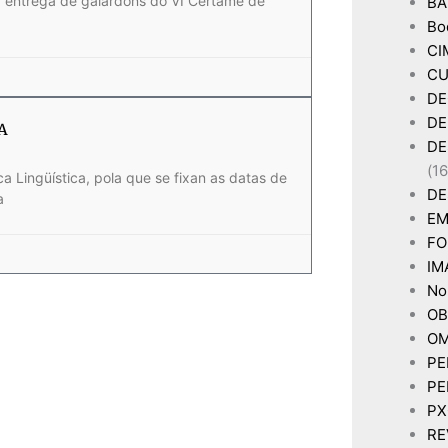
a entrega de galardóns do VI Certame de
BA
Bo
CI
CU
DE
DE
GA
DE
(16
 Lingüística, pola que se fixan as datas de
DE
a
EM
FO
IM
Non
OB
OM
PE
PE
P
RE