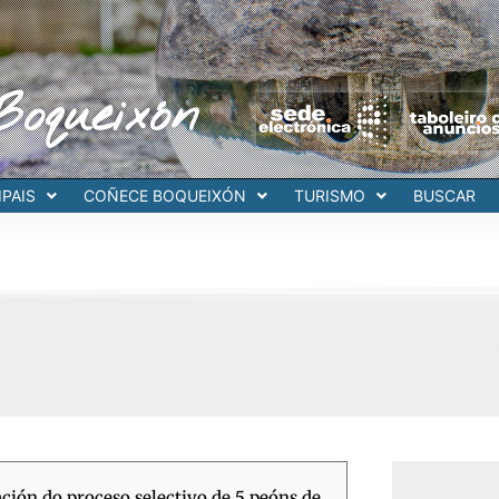
Boqueixón
PAIS
COÑECE BOQUEIXÓN
TURISMO
BUSCAR
ión do proceso selectivo de 5 peóns de