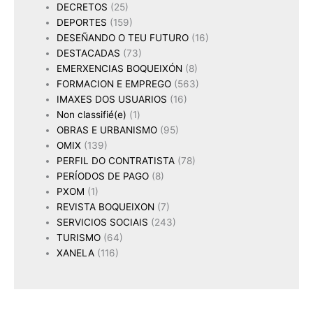
DECRETOS
(25)
DEPORTES
(159)
DESEÑANDO O TEU FUTURO
(16)
DESTACADAS
(73)
EMERXENCIAS BOQUEIXÓN
(8)
FORMACION E EMPREGO
(563)
IMAXES DOS USUARIOS
(16)
Non classifié(e)
(1)
OBRAS E URBANISMO
(95)
OMIX
(139)
PERFIL DO CONTRATISTA
(78)
PERÍODOS DE PAGO
(8)
PXOM
(1)
REVISTA BOQUEIXON
(7)
SERVICIOS SOCIAIS
(243)
TURISMO
(64)
XANELA
(116)