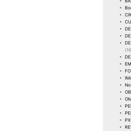
BA
Bo
CI
CU
DE
DE
DE
(16
DE
EM
FO
IM
Non
OB
OM
PE
PE
P
RE