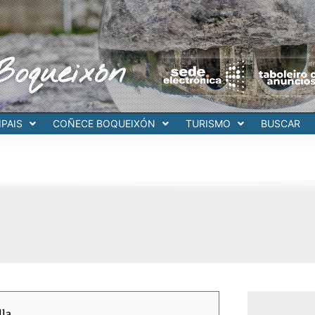
Boqueixón
PAIS
COÑECE BOQUEIXÓN
TURISMO
BUSCAR
lla