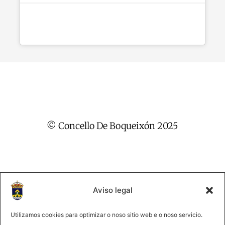
© Concello De Boqueixón 2025
Aviso legal
2025 Concello de Boqueixón
@lmco 2025
Utilizamos cookies para optimizar o noso sitio web e o noso servicio.
981 513061
|
Forte, s/n 15881Boqueixón