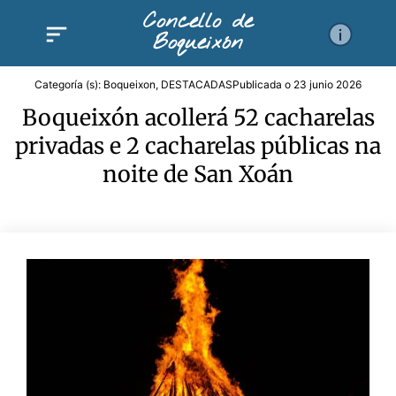
Ir
Concello de
al
Boqueixón
contenido
Categoría (s):
Boqueixon
,
DESTACADAS
Publicada o
23 junio 2026
Boqueixón acollerá 52 cacharelas
privadas e 2 cacharelas públicas na
noite de San Xoán