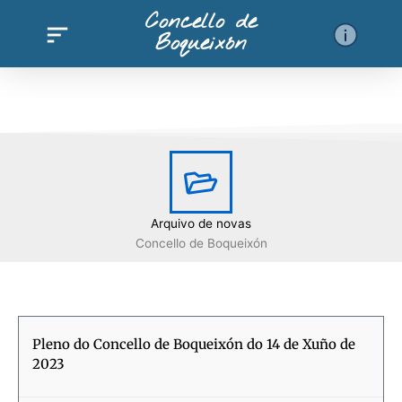
Ir
Concello de
al
Boqueixón
contenido
Arquivo de novas
Concello de Boqueixón
Página
Página
Página
Página
Página
Página
Página
Página
Página
Página
Página
Página
Pági
Pleno do Concello de Boqueixón do 14 de Xuño de
2023