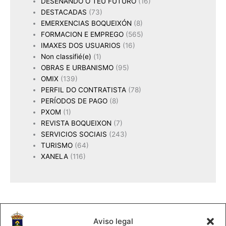
DESEÑANDO O TEU FUTURO
(16)
DESTACADAS
(73)
EMERXENCIAS BOQUEIXÓN
(8)
FORMACION E EMPREGO
(565)
IMAXES DOS USUARIOS
(16)
Non classifié(e)
(1)
OBRAS E URBANISMO
(95)
OMIX
(139)
PERFIL DO CONTRATISTA
(78)
PERÍODOS DE PAGO
(8)
PXOM
(1)
REVISTA BOQUEIXON
(7)
SERVICIOS SOCIAIS
(243)
TURISMO
(64)
XANELA
(116)
Aviso legal