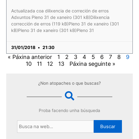
Actualizada coa dilixencia de correción de erros
Adxuntos Pleno 31 de xaneiro (301 kB)Dilixencia
corrección de erros (119 kB)Pleno 31 de xaneiro (301
kB)Pleno 31 de xaneiro (301 kB)Pleno 31
31/01/2018
21:30
« Páxina anterior
1
2
3
4
5
6
7
8
9
10
11
12
13
Páxina seguinte »
¿Non atopaches o que buscas?
Proba facendo unha búsqueda
Buscar