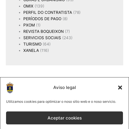
OMIX
(139)
PERFIL DO CONTRATISTA
(78)
PERÍODOS DE PAGO
(8)
PXOM
(1)
REVISTA BOQUEIXON
(7)
SERVICIOS SOCIAIS
(243)
TURISMO
(64)
XANELA
(116)
Aviso legal
2025 Concello de Boqueixón
@lmco 2025
Utilizamos cookies para optimizar o noso sitio web e o noso servicio.
981 513061
|
Forte, s/n 15881Boqueixón
Aceptar cookies
Política de cookies