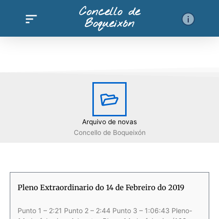
Ir
Concello de
al
Boqueixón
contenido
Arquivo de novas
Concello de Boqueixón
Página
Página
Página
Página
Página
Página
Página
Página
Página
Página
Página
Página
Pági
Pleno Extraordinario do 14 de Febreiro do 2019
Punto 1 – 2:21 Punto 2 – 2:44 Punto 3 – 1:06:43 Pleno-