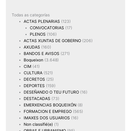
Todas as categorías
ACTAS PLENARIAS
(123)
CONVOCATORIAS
(17)
PLENOS
(106)
ACTAS XUNTAS DE GOBERNO
(206)
AXUDAS
(160)
BANDOS E AVISOS
(271)
Boqueixon
(3.648)
CIM
(41)
CULTURA
(521)
DECRETOS
(25)
DEPORTES
(159)
DESEÑANDO O TEU FUTURO
(16)
DESTACADAS
(73)
EMERXENCIAS BOQUEIXÓN
(8)
FORMACION E EMPREGO
(565)
IMAXES DOS USUARIOS
(16)
Non classifié(e)
(1)
OBRAS E URBANISMO
(95)