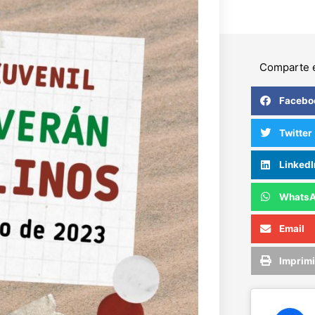
Comparte e
Facebo
Twitter
LinkedI
Whats
Email
Imprimi