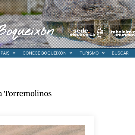
Boqueixón
PAIS
COÑECE BOQUEIXÓN
TURISMO
BUSCAR
 a Torremolinos