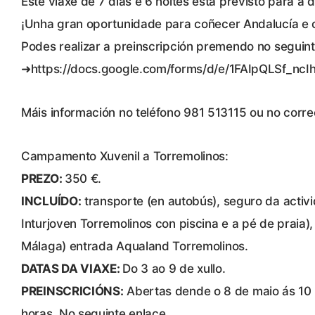
Este viaxe de 7 días e 6 noites está previsto para a d
¡Unha gran oportunidade para coñecer Andalucía e 
Podes realizar a preinscripción premendo no seguint
➜https://docs.google.com/forms/d/e/1FAIpQLSf_
Máis información no teléfono 981 513115 ou no cor
Campamento Xuvenil a Torremolinos:
PREZO:
350 €.
INCLUÍDO:
transporte (en autobús), seguro da activ
Inturjoven Torremolinos con piscina e a pé de praia), 
Málaga) entrada Aqualand Torremolinos.
DATAS DA VIAXE:
Do 3 ao 9 de xullo.
PREINSCRICIÓNS:
Abertas dende o 8 de maio ás 10 
horas. No seguinte enlace.