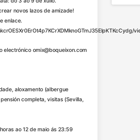
ata: do 3 ao 9 de xullo.
crear novos lazos de amizade!
e enlace.
ncIhkcrOESXr0ErOt4p7KCrXDMknoGTmJ35ElpKTKcCydg/vi
reo electrónico omix@boqueixon.com
idade, aloxamento (albergue
pensión completa, visitas (Sevilla,
horas ao 12 de maio ás 23:59