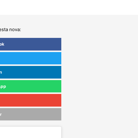
sta nova:
ok
n
App
r