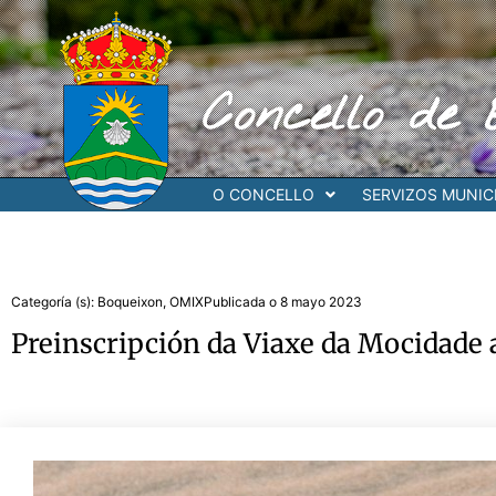
Ir
al
contenido
Concello de 
O CONCELLO
SERVIZOS MUNICI
Categoría (s):
Boqueixon
,
OMIX
Publicada o
8 mayo 2023
Preinscripción da Viaxe da Mocidade