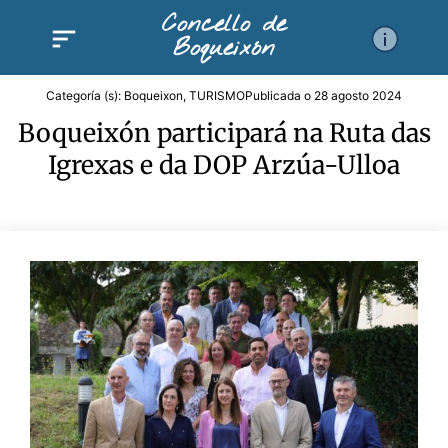
Ir
Concello de
al
Boqueixón
contenido
Categoría (s):
Boqueixon
,
TURISMO
Publicada o
28 agosto 2024
Boqueixón participará na Ruta das
Igrexas e da DOP Arzúa-Ulloa