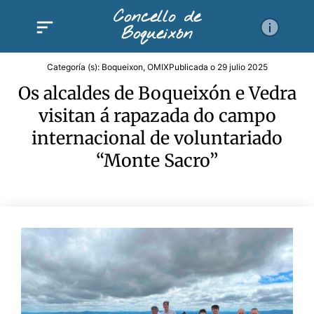
Ir
Concello de
al
Boqueixón
contenido
Categoría (s):
Boqueixon
,
OMIX
Publicada o
29 julio 2025
Os alcaldes de Boqueixón e Vedra
visitan á rapazada do campo
internacional de voluntariado
“Monte Sacro”