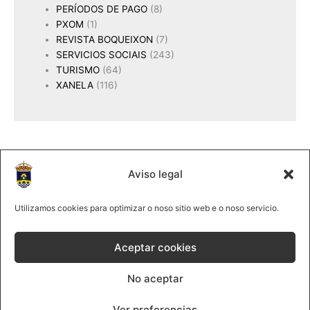
PERÍODOS DE PAGO
(8)
PXOM
(1)
REVISTA BOQUEIXON
(7)
SERVICIOS SOCIAIS
(243)
TURISMO
(64)
XANELA
(116)
Aviso legal
2025 Concello de Boqueixón
@lmco 2025
Utilizamos cookies para optimizar o noso sitio web e o noso servicio.
981 513061
|
Forte, s/n 15881Boqueixón
Aceptar cookies
Política de cookies
No aceptar
Política de privacidade
Contacta
Ver preferencias