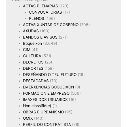
ACTAS PLENARIAS
(123)
CONVOCATORIAS
(17)
PLENOS
(106)
ACTAS XUNTAS DE GOBERNO
(206)
AXUDAS
(160)
BANDOS E AVISOS
(271)
Boqueixon
(3.649)
CIM
(41)
CULTURA
(521)
DECRETOS
(25)
DEPORTES
(159)
DESEÑANDO O TEU FUTURO
(16)
DESTACADAS
(73)
EMERXENCIAS BOQUEIXÓN
(8)
FORMACION E EMPREGO
(566)
IMAXES DOS USUARIOS
(16)
Non classifié(e)
(1)
OBRAS E URBANISMO
(95)
OMIX
(140)
PERFIL DO CONTRATISTA
(78)