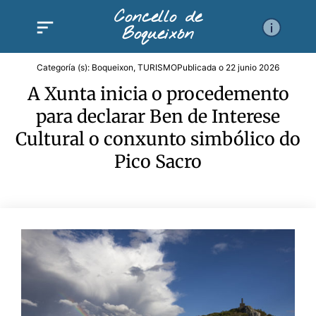
Ir
Concello de
al
Boqueixón
contenido
Categoría (s):
Boqueixon
,
TURISMO
Publicada o
22 junio 2026
A Xunta inicia o procedemento
para declarar Ben de Interese
Cultural o conxunto simbólico do
Pico Sacro