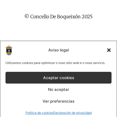
© Concello De Boqueixón 2025
Aviso legal
2025 Concello de Boqueixón
@lmco 2025
Utilizamos cookies para optimizar o noso sitio web e o noso servicio.
981 513061
|
Forte, s/n 15881Boqueixón
Aceptar cookies
Política de cookies
No aceptar
Política de privacidade
Contacta
Ver preferencias
F
a
Política de cookies
Declaración de privacidad