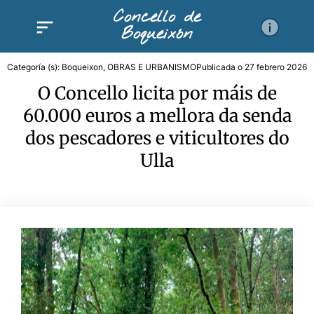
Ir
Concello de
al
Boqueixón
contenido
Categoría (s):
Boqueixon
,
OBRAS E URBANISMO
Publicada o
27 febrero 2026
O Concello licita por máis de
60.000 euros a mellora da senda
dos pescadores e viticultores do
Ulla