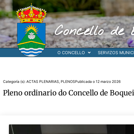
Ir
al
contenido
Concello de 
O CONCELLO
SERVIZOS MUNICI
Categoría (s):
ACTAS PLENARIAS
,
PLENOS
Publicada o
12 marzo 2026
Pleno ordinario do Concello de Boque