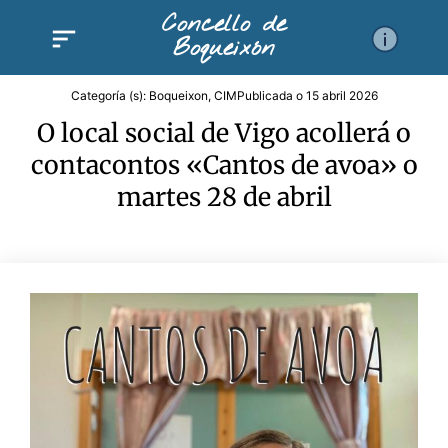
Ir
Concello de
al
Boqueixón
contenido
Categoría (s):
Boqueixon
,
CIM
Publicada o
15 abril 2026
O local social de Vigo acollerá o
contacontos «Cantos de avoa» o
martes 28 de abril