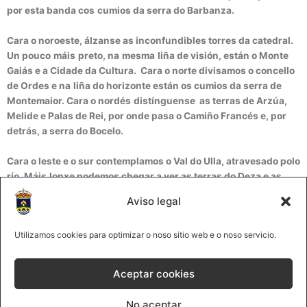
por esta banda
cos
cumios
da
serra
do
Barbanza
.
Cara o noroeste,
álzanse
as inconfundibles torres da catedral.
Un
pouco
máis
preto
,
na
mesma
liña
de visión, están o Monte
Gaiás
e a
Cidade
da Cultura. Cara o norte divisamos o
concello
de
Ordes
e
na
liña
do horizonte están os
cumios
da
serra
de
Montemaior
. Cara o
nordés
distínguense
as
terras
de
Arzúa
,
Melide
e Palas de
Rei
, por
onde
pasa o
Camiño
Francés e, por
detrás, a
serra
do Bocelo.
Cara o leste e o sur contemplamos o Val do Ulla, atravesado polo
río.
Máis
lonxe
podemos
chegar
a ver as
terras
do
Deza
e as
serras
do
Careón
, do Faro e o
Farelo
ao
fondo. Polo sudoeste
Aviso legal
está o Concello da Estrada e a Terra de Montes
cos
cumios
da
Serra do
Candán
.
Utilizamos cookies para optimizar o noso sitio web e o noso servicio.
EL MONTE MÁGICO DESTE LA CUMBRE
Aceptar cookies
Desde este punto, a 530 metros sobre el nivel del
mar, se divisa una de las vistas panorámicas de mayor
No aceptar