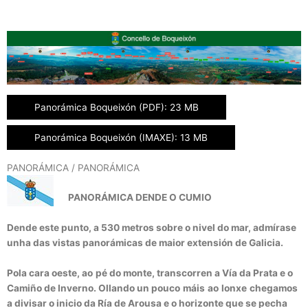
Panorámica Boqueixón (PDF): 23 MB
Panorámica Boqueixón (IMAXE): 13 MB
PANORÁMICA / PANORÁMICA
PANORÁMICA DENDE O CUMIO
Dende
este punto, a 530 metros sobre o nivel do mar,
admírase
unha
das vistas panorámicas de
maior
extensión de Galicia.
Pola
cara oeste,
ao
pé
do monte,
transcorren
a Vía da
Prata
e o
Camiño
de Inverno.
Ollando
un
pouco
máis
ao
lonxe
chegamos
a divisar o inicio da Ría de
Arousa
e o horizonte que se pecha