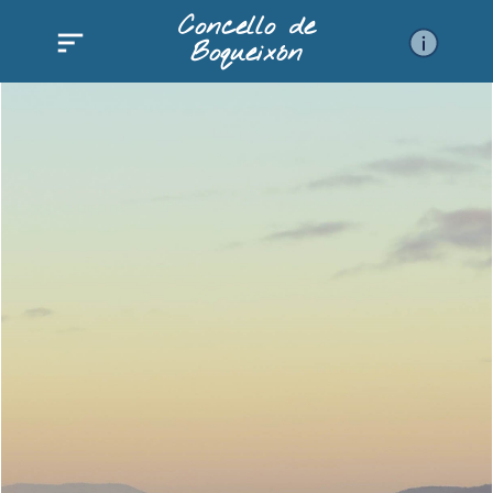
Ir
Concello de
al
Boqueixón
contenido