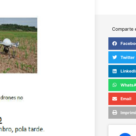
Comparte e
Facebo
Twitter
LinkedI
Whats
Email
Imprimi