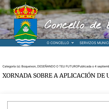
Ir
al
contenido
Concello de 
O CONCELLO
SERVIZOS MUNICI
Categoría (s):
Boqueixon
,
DESEÑANDO O TEU FUTURO
Publicada o
4 septiem
XORNADA SOBRE A APLICACIÓN DE U