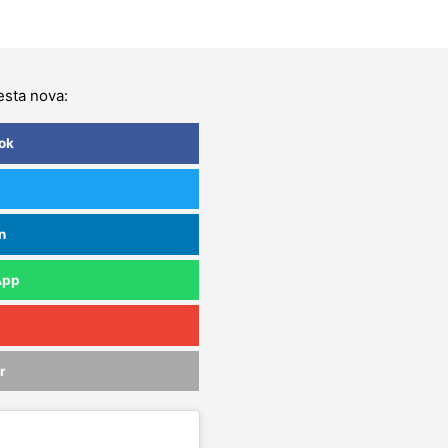
sta nova:
ok
n
App
r