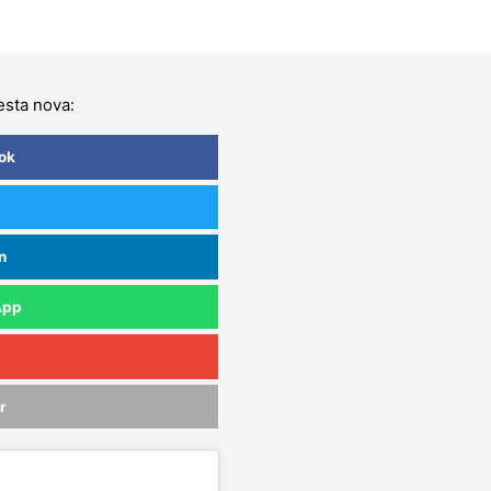
sta nova:
ok
n
App
r