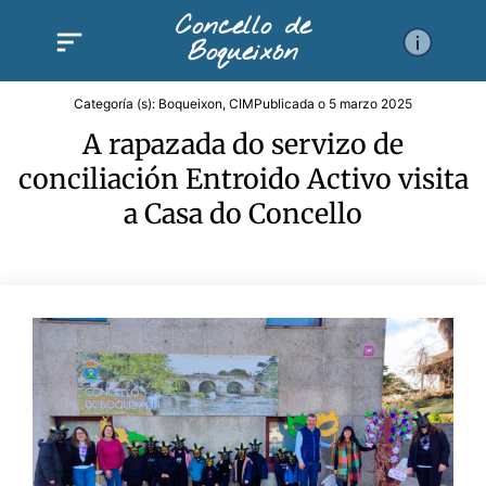
Ir
Concello de
al
Boqueixón
contenido
Categoría (s):
Boqueixon
,
CIM
Publicada o
5 marzo 2025
A rapazada do servizo de
conciliación Entroido Activo visita
a Casa do Concello