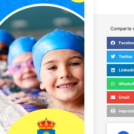
Comparte e
Facebo
Twitter
LinkedI
Whats
Email
Imprimi