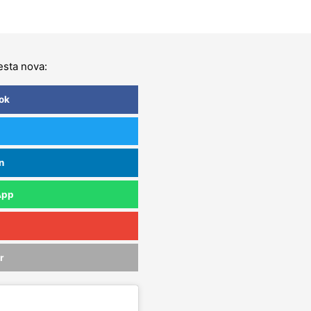
sta nova:
ok
n
App
r