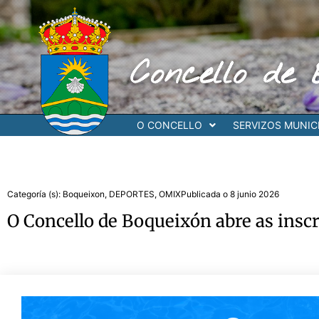
Ir
al
contenido
Concello de 
O CONCELLO
SERVIZOS MUNICI
Categoría (s):
Boqueixon
,
DEPORTES
,
OMIX
Publicada o
8 junio 2026
O Concello de Boqueixón abre as insc