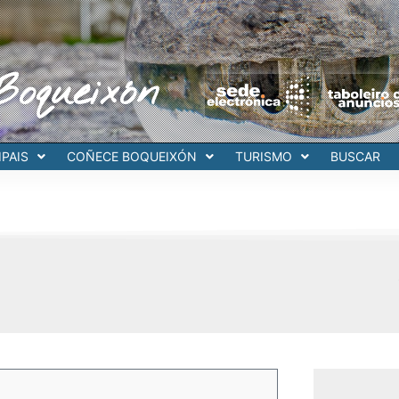
Boqueixón
PAIS
COÑECE BOQUEIXÓN
TURISMO
BUSCAR
a
ina
Página
Página
Página