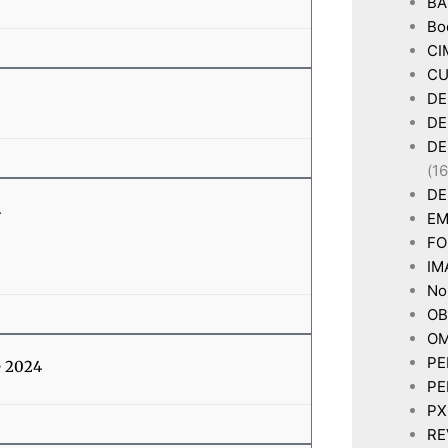
BA
Bo
CI
CU
DE
DE
DE
(16
DE
4
EM
FO
IM
Non
OB
OM
PE
e 2024
PE
P
RE