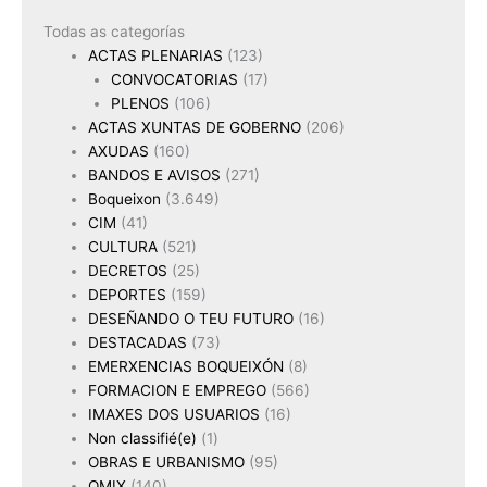
Todas as categorías
ACTAS PLENARIAS
(123)
CONVOCATORIAS
(17)
PLENOS
(106)
ACTAS XUNTAS DE GOBERNO
(206)
AXUDAS
(160)
BANDOS E AVISOS
(271)
Boqueixon
(3.649)
CIM
(41)
CULTURA
(521)
DECRETOS
(25)
DEPORTES
(159)
DESEÑANDO O TEU FUTURO
(16)
DESTACADAS
(73)
EMERXENCIAS BOQUEIXÓN
(8)
FORMACION E EMPREGO
(566)
IMAXES DOS USUARIOS
(16)
Non classifié(e)
(1)
OBRAS E URBANISMO
(95)
OMIX
(140)