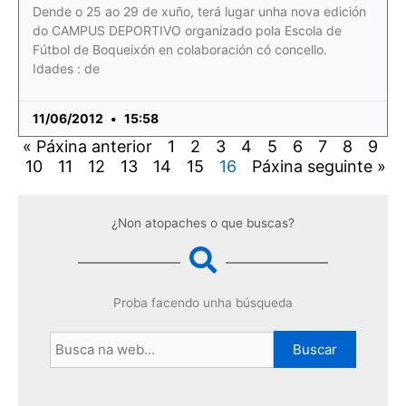
Dende o 25 ao 29 de xuño, terá lugar unha nova edición
do CAMPUS DEPORTIVO organizado pola Escola de
Fútbol de Boqueixón en colaboración có concello.
Idades : de
11/06/2012
15:58
« Páxina anterior
1
2
3
4
5
6
7
8
9
10
11
12
13
14
15
16
Páxina seguinte »
¿Non atopaches o que buscas?
Proba facendo unha búsqueda
Buscar