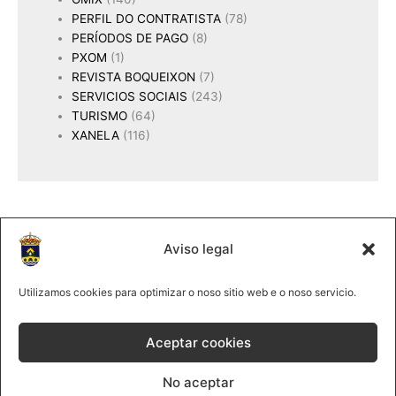
PERFIL DO CONTRATISTA
(78)
PERÍODOS DE PAGO
(8)
PXOM
(1)
REVISTA BOQUEIXON
(7)
SERVICIOS SOCIAIS
(243)
TURISMO
(64)
XANELA
(116)
Aviso legal
2025 Concello de Boqueixón
@lmco 2025
Utilizamos cookies para optimizar o noso sitio web e o noso servicio.
981 513061
|
Forte, s/n 15881Boqueixón
Aceptar cookies
Política de cookies
No aceptar
Política de privacidade