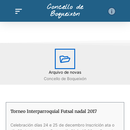
Ir
Concello de
al
Boqueixón
contenido
Arquivo de novas
Concello de Boqueixón
Página
Página
Página
Página
Página
Página
Página
Página
Página
Página
Página
Página
Página
Página
Página
Pági
Torneo Interparroquial Futsal nadal 2017
Celebración días 24 e 25 de decembro Inscrición ata o