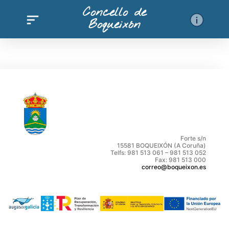
Ir
Concello de
al
Boqueixón
contenido
Forte s/n
15581 BOQUEIXÓN (A Coruña)
Telfs: 981 513 061 – 981 513 052
Fax: 981 513 000
correo@boqueixon.es