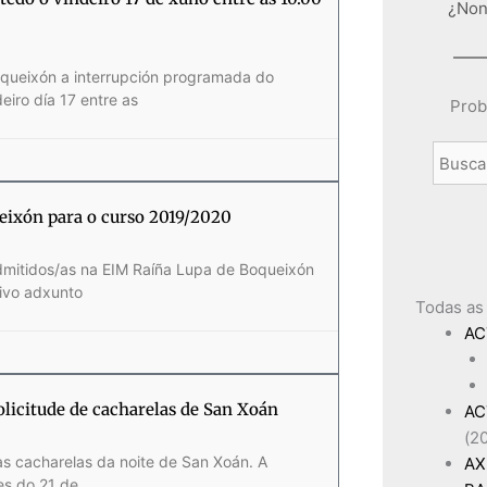
¿Non
oqueixón a interrupción programada do
eiro día 17 entre as
Prob
ueixón para o curso 2019/2020
admitidos/as na EIM Raíña Lupa de Boqueixón
uivo adxunto
Todas as
AC
olicitude de cacharelas de San Xoán
AC
(2
as cacharelas da noite de San Xoán. A
AX
es do 21 de