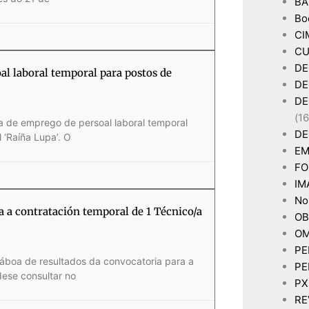
BA
Bo
CI
CU
DE
oal laboral temporal para postos de
DE
DE
(16
sa de emprego de persoal laboral temporal
DE
 ‘Raíña Lupa’. O
EM
FO
IM
Non
ra a contratación temporal de 1 Técnico/a
OB
OM
PE
 táboa de resultados da convocatoria para a
PE
ese consultar no
P
RE