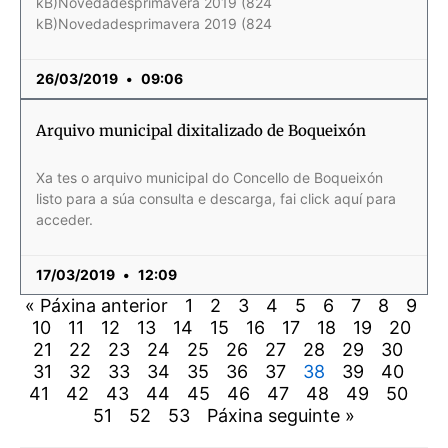
kB)Novedadesprimavera 2019 (824
kB)Novedadesprimavera 2019 (824
26/03/2019
09:06
Arquivo municipal dixitalizado de Boqueixón
Xa tes o arquivo municipal do Concello de Boqueixón
listo para a súa consulta e descarga, fai click aquí para
acceder.
17/03/2019
12:09
« Páxina anterior
1
2
3
4
5
6
7
8
9
10
11
12
13
14
15
16
17
18
19
20
21
22
23
24
25
26
27
28
29
30
31
32
33
34
35
36
37
38
39
40
41
42
43
44
45
46
47
48
49
50
51
52
53
Páxina seguinte »