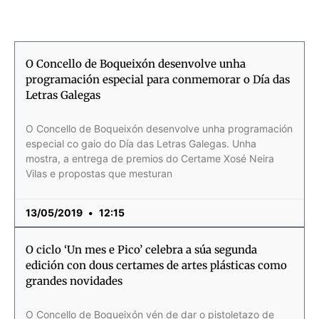
Página
Página
Página
Página
Página
Página
Página
Página
Página
Página
Página
Página
Página
Página
Página
Página
Página
Página
Página
Página
Página
Página
Página
Página
Página
Página
Página
Página
Página
Página
Página
Página
Página
Página
Página
Página
Página
Página
Página
Página
Página
Página
Página
Página
Página
Página
Página
Página
Pági
Pág
Pág
Pág
Pá
O Concello de Boqueixón desenvolve unha
programación especial para conmemorar o Día das
Letras Galegas
O Concello de Boqueixón desenvolve unha programación
especial co gaio do Día das Letras Galegas. Unha
mostra, a entrega de premios do Certame Xosé Neira
Vilas e propostas que mesturan
13/05/2019
12:15
O ciclo ‘Un mes e Pico’ celebra a súa segunda
edición con dous certames de artes plásticas como
grandes novidades
O Concello de Boqueixón vén de dar o pistoletazo de