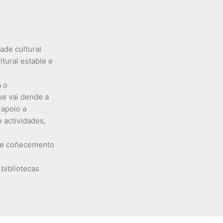
ade cultural
tural estable e
a o
ue vai dende a
 apoio a
e actividades,
 de coñecemento
 bibliotecas