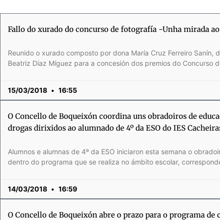
Página
Página
Página
Página
Página
Página
Página
Página
Página
Página
Página
Página
Página
Página
Página
Página
Página
Página
Página
Página
Página
Página
Página
Página
Página
Página
Página
Página
Pági
Pági
Pág
Fallo do xurado do concurso de fotografía -Unha mirada a
Reunido o xurado composto por dona María Cruz Ferreiro Sanín, d
Beatriz Díaz Míguez para a concesión dos premios do Concurso d
15/03/2018
16:55
O Concello de Boqueixón coordina uns obradoiros de educ
drogas dirixidos ao alumnado de 4º da ESO do IES Cacheira
Alumnos e alumnas de 4º da ESO iniciaron esta semana o obradoiro
dentro do programa que se realiza no ámbito escolar, correspond
14/03/2018
16:59
O Concello de Boqueixón abre o prazo para o programa de c