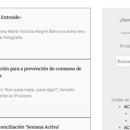
na
na
ina
Página
Página
Página
Página
Página
Página
Página
Página
Página
Página
Página
Página
Página
Página
Página
Página
Página
Página
Página
Página
Página
Página
o Entroido-
¿Non
ona María Victoria Negrín Blanco e dona Ana
e Fotografía
Prob
ación para a prevención do consumo de
s
 ‘Non pasa nada, pasa algo?’, incluído
ente ao Proxecto
Todas as
AC
onciliación ‘Semana Activa’
AC