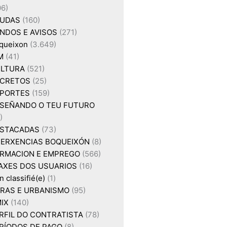
06)
UDAS
(160)
NDOS E AVISOS
(271)
queixon
(3.649)
M
(41)
LTURA
(521)
CRETOS
(25)
PORTES
(159)
SEÑANDO O TEU FUTURO
)
STACADAS
(73)
ERXENCIAS BOQUEIXÓN
(8)
RMACION E EMPREGO
(566)
AXES DOS USUARIOS
(16)
 classifié(e)
(1)
RAS E URBANISMO
(95)
IX
(140)
RFIL DO CONTRATISTA
(78)
RÍODOS DE PAGO
(8)