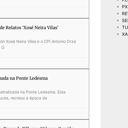
P
RE
SE
TU
e Relatos ‘Xosé Neira Vilas’
XA
ón Xosé Neira Vilas e o CPI Antonio Orza
. O
lizada na Ponte Ledesma
eatralizada na Ponte Ledesma. Esta
ruces, recreou a época da