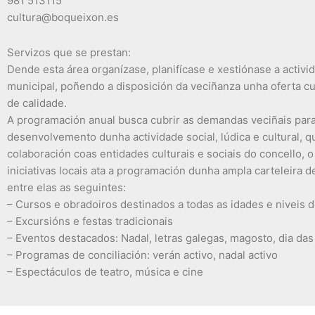
981 513115
cultura@boqueixon.es
Servizos que se prestan:
Dende esta área organízase, planifícase e xestiónase a activid
municipal, poñendo a disposición da veciñanza unha oferta cul
de calidade.
A programación anual busca cubrir as demandas veciñais par
desenvolvemento dunha actividade social, lúdica e cultural, q
colaboración coas entidades culturais e sociais do concello, o
iniciativas locais ata a programación dunha ampla carteleira d
entre elas as seguintes:
– Cursos e obradoiros destinados a todas as idades e niveis
– Excursións e festas tradicionais
– Eventos destacados: Nadal, letras galegas, magosto, dia das
– Programas de conciliación: verán activo, nadal activo
– Espectáculos de teatro, música e cine