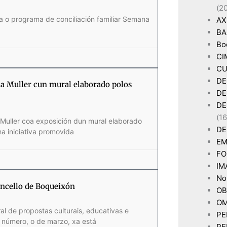
(2
a o programa de conciliación familiar Semana
AX
BA
Bo
CI
CU
DE
a Muller cun mural elaborado polos
DE
DE
(16
Muller coa exposición dun mural elaborado
DE
a iniciativa promovida
EM
FO
IM
Non
oncello de Boqueixón
OB
OM
al de propostas culturais, educativas e
PE
o número, o de marzo, xa está
PE