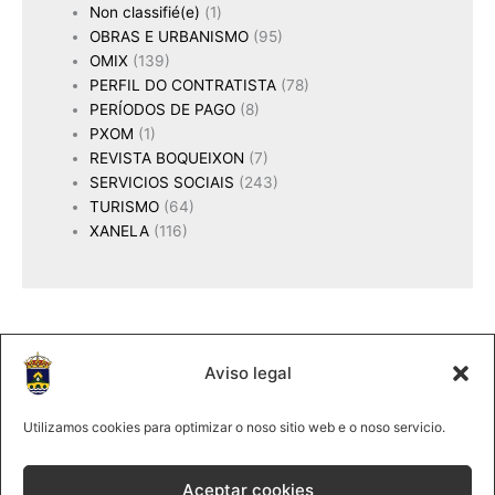
Non classifié(e)
(1)
OBRAS E URBANISMO
(95)
OMIX
(139)
PERFIL DO CONTRATISTA
(78)
PERÍODOS DE PAGO
(8)
PXOM
(1)
REVISTA BOQUEIXON
(7)
SERVICIOS SOCIAIS
(243)
TURISMO
(64)
XANELA
(116)
Aviso legal
2025 Concello de Boqueixón
@lmco 2025
Utilizamos cookies para optimizar o noso sitio web e o noso servicio.
981 513061
|
Forte, s/n 15881Boqueixón
Aceptar cookies