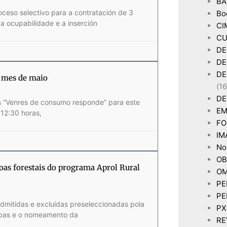
BA
oceso selectivo para a contratación de 3
Bo
a ocupabilidade e a inserción
CI
CU
DE
DE
DE
 mes de maio
(16
DE
s “Venres de consumo responde” para este
EM
 12:30 horas,
FO
IM
Non
OB
eoas forestais do programa Aprol Rural
OM
PE
PE
admitidas e excluídas preseleccionadas pola
P
obas e o nomeamento da
RE