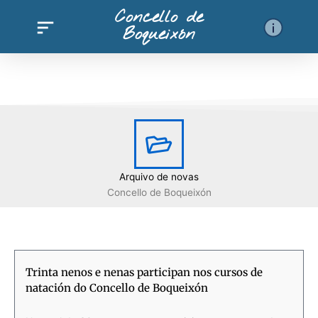
Ir
Concello de
al
Boqueixón
contenido
Arquivo de novas
Concello de Boqueixón
Página
Página
Página
Página
Página
Página
Página
Página
Página
Página
Página
Página
Página
Página
Página
Pági
Trinta nenos e nenas participan nos cursos de
natación do Concello de Boqueixón