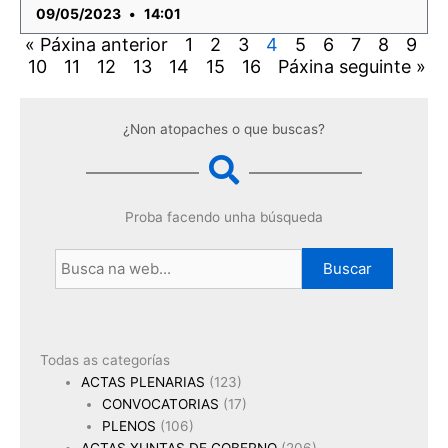
09/05/2023
14:01
« Páxina anterior
1
2
3
4
5
6
7
8
9
10
11
12
13
14
15
16
Páxina seguinte »
¿Non atopaches o que buscas?
Proba facendo unha búsqueda
Buscar
Todas as categorías
ACTAS PLENARIAS
(123)
CONVOCATORIAS
(17)
PLENOS
(106)