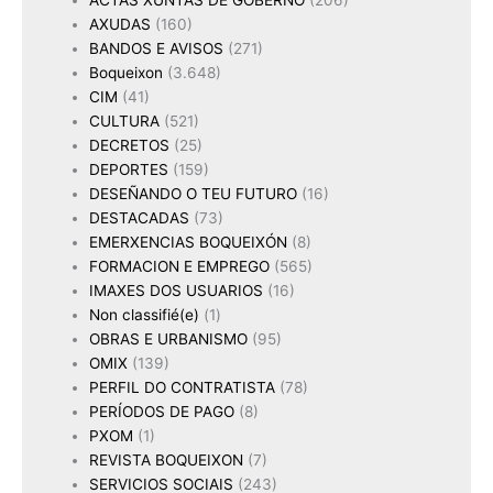
ACTAS XUNTAS DE GOBERNO
(206)
AXUDAS
(160)
BANDOS E AVISOS
(271)
Boqueixon
(3.648)
CIM
(41)
CULTURA
(521)
DECRETOS
(25)
DEPORTES
(159)
DESEÑANDO O TEU FUTURO
(16)
DESTACADAS
(73)
EMERXENCIAS BOQUEIXÓN
(8)
FORMACION E EMPREGO
(565)
IMAXES DOS USUARIOS
(16)
Non classifié(e)
(1)
OBRAS E URBANISMO
(95)
OMIX
(139)
PERFIL DO CONTRATISTA
(78)
PERÍODOS DE PAGO
(8)
PXOM
(1)
REVISTA BOQUEIXON
(7)
SERVICIOS SOCIAIS
(243)