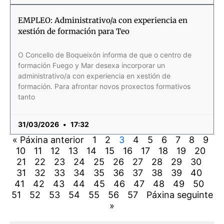
EMPLEO: Administrativo/a con experiencia en
xestión de formación para Teo
O Concello de Boqueixón informa de que o centro de
formación Fuego y Mar desexa incorporar un
administrativo/a con experiencia en xestión de
formación. Para afrontar novos proxectos formativos
tanto
31/03/2026
17:32
« Páxina anterior
1
2
3
4
5
6
7
8
9
10
11
12
13
14
15
16
17
18
19
20
21
22
23
24
25
26
27
28
29
30
31
32
33
34
35
36
37
38
39
40
41
42
43
44
45
46
47
48
49
50
51
52
53
54
55
56
57
Páxina seguinte
»